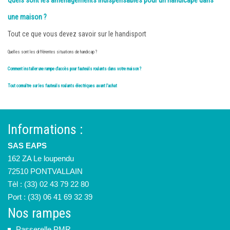
Quels sont les aménagements indispensables pour un handicapé dans
une maison ?
Tout ce que vous devez savoir sur le handisport
Quelles sont les différentes situations de handicap ?
Comment installer une rampe d'accès pour fauteuils roulants dans votre maison ?
Tout connaître sur les fauteuils roulants électriques avant l'achat
Informations :
SAS EAPS
162 ZA Le loupendu
72510 PONTVALLAIN
Tèl : (33) 02 43 79 22 80
Port : (33) 06 41 69 32 39
Nos rampes
Passerelle PMR