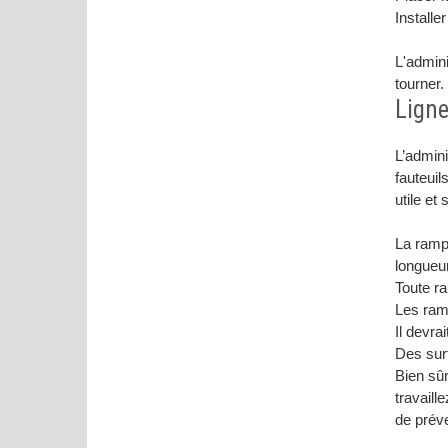
Installe
L'admini
tourner.
Ligne
L’admini
fauteuil
utile et 
La ramp
longueur
Toute r
Les ramp
Il devra
Des surf
Bien sûr
travaill
de préve