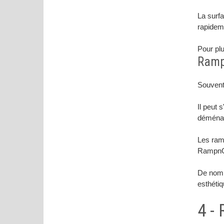
La surfa
rapidem
Pour plu
Rampe
Souvent 
Il peut 
déménag
Les ram
Rampn
De nombr
esthéti
4 -