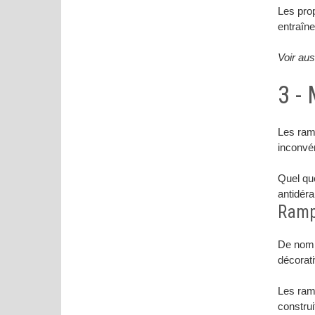
Les prop
entraîn
Voir aus
3 -
Les ramp
inconvé
Quel que
antidéra
Rampe
De nombr
décorati
Les ram
construi