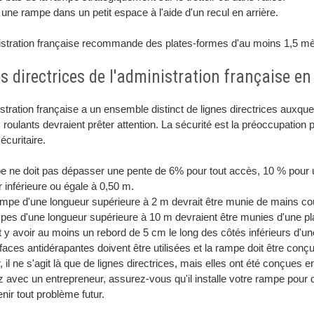
r une rampe dans un petit espace à l'aide d'un recul en arrière.
stration française recommande des plates-formes d'au moins 1,5 mètr
s directrices de l'administration française en
stration française a un ensemble distinct de lignes directrices auxqu
s roulants devraient prêter attention. La sécurité est la préoccupatio
sécuritaire.
e ne doit pas dépasser une pente de 6% pour tout accès, 10 % pour u
 inférieure ou égale à 0,50 m.
ampe d'une longueur supérieure à 2 m devrait être munie de mains co
es d'une longueur supérieure à 10 m devraient être munies d'une pla
it y avoir au moins un rebord de 5 cm le long des côtés inférieurs d'un
aces antidérapantes doivent être utilisées et la rampe doit être con
, il ne s'agit là que de lignes directrices, mais elles ont été conçues 
ez avec un entrepreneur, assurez-vous qu'il installe votre rampe pour q
nir tout problème futur.