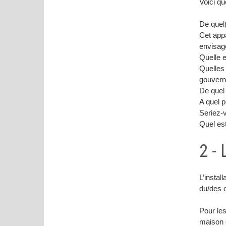
Voici qu
De quel(
Cet appa
envisager
Quelle e
Quelles 
gouverne
De quel 
A quel p
Seriez-
Quel est
2 -
L’instal
du/des 
Pour les
maison e