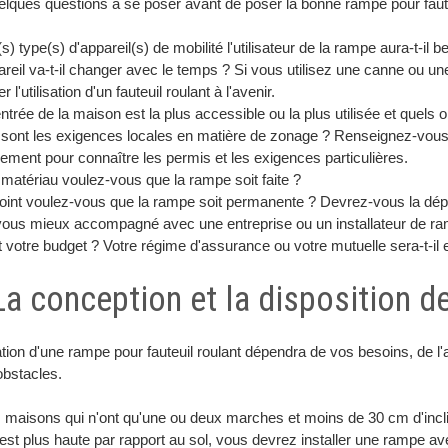
elques questions à se poser avant de poser la bonne rampe pour faut
s) type(s) d'appareil(s) de mobilité l'utilisateur de la rampe aura-t-il b
reil va-t-il changer avec le temps ? Si vous utilisez une canne ou un
 l'utilisation d'un fauteuil roulant à l'avenir.
ntrée de la maison est la plus accessible ou la plus utilisée et quel
sont les exigences locales en matière de zonage ? Renseignez-vous a
ment pour connaître les permis et les exigences particulières.
matériau voulez-vous que la rampe soit faite ?
oint voulez-vous que la rampe soit permanente ? Devrez-vous la dépl
vous mieux accompagné avec une entreprise ou un installateur de ram
 votre budget ? Votre régime d'assurance ou votre mutuelle sera-t-il 
 La conception et la disposition d
lation d'une rampe pour fauteuil roulant dépendra de vos besoins, de
obstacles.
 maisons qui n'ont qu'une ou deux marches et moins de 30 cm d'incli
st plus haute par rapport au sol, vous devrez installer une rampe ave