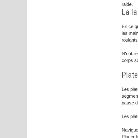
raide.
La la
En ce qu
les main
roulant
N'oublie
corps so
Plate
Les plat
segment 
pause da
Les plat
Naviguer
Placer l