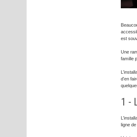
Beaucou
accessib
est souv
Une ramp
famille 
L’instal
d'en fai
quelques
1 -
L’instal
ligne d