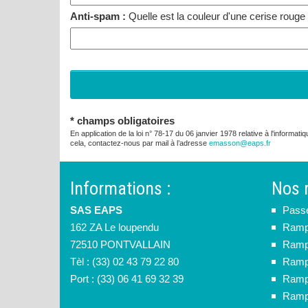
Anti-spam :
Quelle est la couleur d'une cerise rouge
* champs obligatoires
En application de la loi n° 78-17 du 06 janvier 1978 relative à l'informati
cela, contactez-nous par mail à l’adresse
emasson@eaps.fr
Informations :
Nos 
SAS EAPS
Pass
162 ZA Le loupendu
Rampe
72510 PONTVALLAIN
Rampe
Tèl : (33) 02 43 79 22 80
Ramp
Port : (33) 06 41 69 32 39
Rampe
Rampe