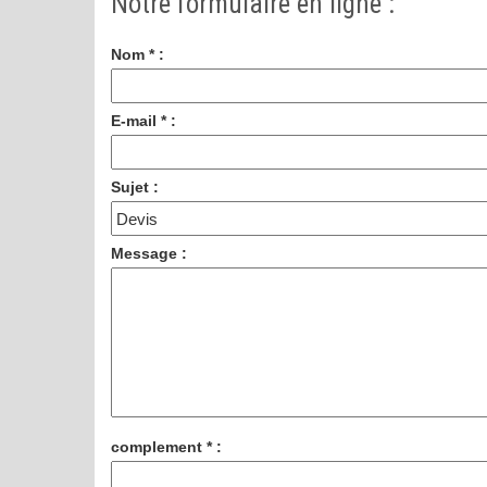
Notre formulaire en ligne :
Nom * :
E-mail * :
Sujet :
Message :
complement * :