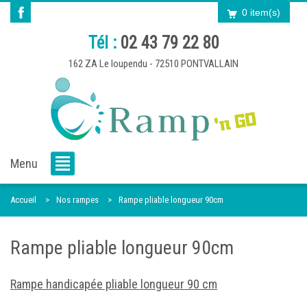
0 item(s)
Tél :
02 43 79 22 80
162 ZA Le loupendu - 72510 PONTVALLAIN
Menu
Accueil
Nos rampes
Rampe pliable longueur 90cm
Rampe pliable longueur 90cm
Rampe handicapée pliable longueur 90 cm