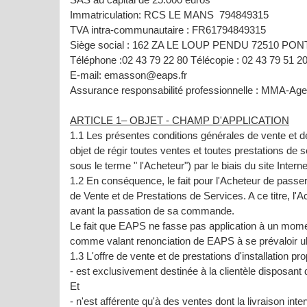
Immatriculation: RCS LE MANS 794849315
TVA intra-communautaire : FR61794849315
Siège social : 162 ZA LE LOUP PENDU 72510 PO
Téléphone :02 43 79 22 80 Télécopie : 02 43 79 51 2
E-mail: emasson@eaps.fr
Assurance responsabilité professionnelle : MMA-Age
ARTICLE 1– OBJET - CHAMP D'APPLICATION
1.1 Les présentes conditions générales de vente et d
objet de régir toutes ventes et toutes prestations d
sous le terme " l'Acheteur") par le biais du site Inte
1.2 En conséquence, le fait pour l'Acheteur de passe
de Vente et de Prestations de Services. A ce titre, l
avant la passation de sa commande.
Le fait que EAPS ne fasse pas application à un momen
comme valant renonciation de EAPS à se prévaloir ul
1.3 L'offre de vente et de prestations d'installation p
- est exclusivement destinée à la clientèle disposant 
Et
- n'est afférente qu'à des ventes dont la livraison inte