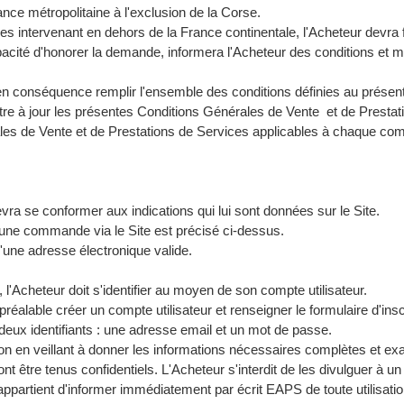
nce métropolitaine à l'exclusion de la Corse.
ices intervenant en dehors de la France continentale, l'Acheteur de
cité d'honorer la demande, informera l'Acheteur des conditions et m
 conséquence remplir l'ensemble des conditions définies au présent 
ttre à jour les présentes Conditions Générales de Vente et de Presta
ales de Vente et de Prestations de Services applicables à chaque co
ra se conformer aux indications qui lui sont données sur le Site.
une commande via le Site est précisé ci-dessus.
'une adresse électronique valide.
Acheteur doit s'identifier au moyen de son compte utilisateur.
lable créer un compte utilisateur et renseigner le formulaire d'inscri
eux identifiants : une adresse email et un mot de passe.
tion en veillant à donner les informations nécessaires complètes et ex
nt être tenus confidentiels. L'Acheteur s'interdit de les divulguer à u
 lui appartient d'informer immédiatement par écrit EAPS de toute utilisat