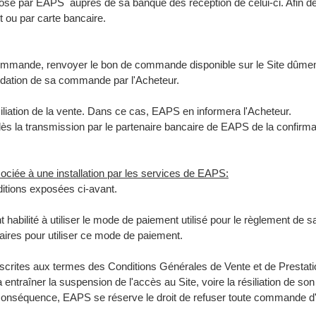
é par EAPS auprès de sa banque dès réception de celui-ci. Afin de li
t ou par carte bancaire.
ommande, renvoyer le bon de commande disponible sur le Site dûment
lidation de sa commande par l'Acheteur.
siliation de la vente. Dans ce cas, EAPS en informera l'Acheteur.
 la transmission par le partenaire bancaire de EAPS de la confirma
ociée à une installation par les services de EAPS:
itions exposées ci-avant.
nt habilité à utiliser le mode de paiement utilisé pour le règlement 
ires pour utiliser ce mode de paiement.
scrites aux termes des Conditions Générales de Vente et de Prestatio
ntraîner la suspension de l'accès au Site, voire la résiliation de son
nséquence, EAPS se réserve le droit de refuser toute commande d'un A