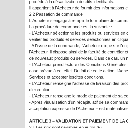
procède à la désactivation desdits identifiants.
Il appartient à l'Acheteur de fournir des informations 
2.2 Passation de commande
L'Acheteur s'engage à remplir le formulaire de comma
La procédure de commande est la suivante :
- L'Acheteur sélectionne les produits ou services en
vérifier les produits et services sélectionnés en
- A l'issue de la commande, l'Acheteur clique sur
l'Acheteur. Il dispose ainsi de la faculté de contrô
de nouveaux produits ou services. Dans ce cas, un n
- L'Acheteur prend lecture des Conditions Générales d
case prévue à cet effet. Du fait de cette action, l'A
Services et accepter lesdites conditions.
- L'Acheteur renseigne l'adresse de livraison des pro
d'exécution.
- L'Acheteur renseigne le mode de paiement de sa c
- Après visualisation d'un récapitulatif de sa command
acceptation expresse de l'Acheteur – est matériali
ARTICLE 3 – VALIDATION ET PAIEMENT DE L
3.1 Les prix sont payables en euros (€).