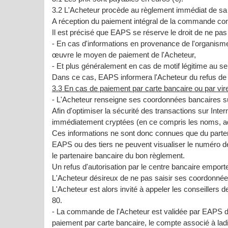
3.2 L'Acheteur procède au règlement immédiat de sa
A réception du paiement intégral de la commande co
Il est précisé que EAPS se réserve le droit de ne pa
- En cas d'informations en provenance de l'organisme
œuvre le moyen de paiement de l'Acheteur,
- Et plus généralement en cas de motif légitime au s
Dans ce cas, EAPS informera l'Acheteur du refus d
3.3 En cas de paiement par carte bancaire ou par vir
- L'Acheteur renseigne ses coordonnées bancaires s
Afin d'optimiser la sécurité des transactions sur In
immédiatement cryptées (en ce compris les noms, adr
Ces informations ne sont donc connues que du parten
EAPS ou des tiers ne peuvent visualiser le numéro d
le partenaire bancaire du bon règlement.
Un refus d'autorisation par le centre bancaire emport
L'Acheteur désireux de ne pas saisir ses coordonnées
L'Acheteur est alors invité à appeler les conseille
80.
- La commande de l'Acheteur est validée par EAPS d
paiement par carte bancaire, le compte associé à ladi