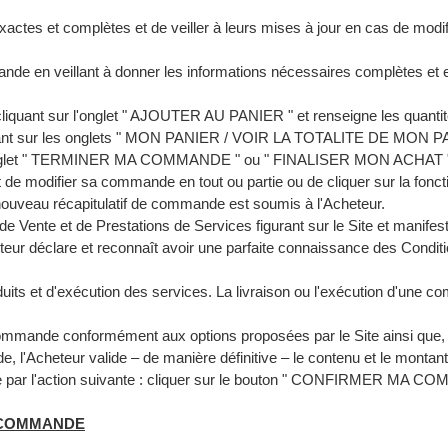
exactes et complètes et de veiller à leurs mises à jour en cas de modif
nde en veillant à donner les informations nécessaires complètes et 
 cliquant sur l'onglet " AJOUTER AU PANIER " et renseigne les quanti
 cliquant sur les onglets " MON PANIER / VOIR LA TOTALITE DE MO
 l'onglet " TERMINER MA COMMANDE " ou " FINALISER MON ACHAT ". 
ler et de modifier sa commande en tout ou partie ou de cliquer sur l
ouveau récapitulatif de commande est soumis à l'Acheteur.
e Vente et de Prestations de Services figurant sur le Site et manife
cheteur déclare et reconnaît avoir une parfaite connaissance des Condi
duits et d'exécution des services. La livraison ou l'exécution d'une c
ommande conformément aux options proposées par le Site ainsi que,
e, l'Acheteur valide – de manière définitive – le contenu et le monta
sée par l'action suivante : cliquer sur le bouton " CONFIRMER MA 
A COMMANDE