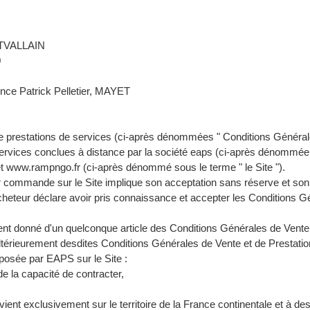
NTVALLAIN
0
nce Patrick Pelletier, MAYET
e prestations de services (ci-après dénommées " Conditions Générale
e services conclues à distance par la société eaps (ci-après dénommé
rnet www.rampngo.fr (ci-après dénommé sous le terme " le Site ").
r commande sur le Site implique son acceptation sans réserve et son
'Acheteur déclare avoir pris connaissance et accepter les Conditions 
t donné d'un quelconque article des Conditions Générales de Vente e
térieurement desdites Conditions Générales de Vente et de Prestatio
roposée par EAPS sur le Site :
de la capacité de contracter,
rvient exclusivement sur le territoire de la France continentale et à des 