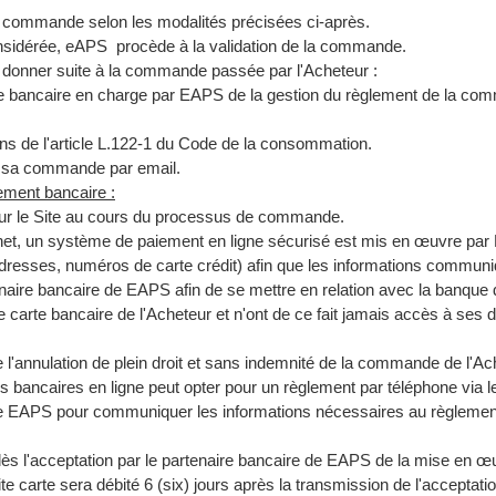
 commande selon les modalités précisées ci-après.
nsidérée, eAPS procède à la validation de la commande.
s donner suite à la commande passée par l'Acheteur :
 bancaire en charge par EAPS de la gestion du règlement de la comma
ens de l'article L.122-1 du Code de la consommation.
e sa commande par email.
ement bancaire :
ur le Site au cours du processus de commande.
ternet, un système de paiement en ligne sécurisé est mis en œuvre par
esses, numéros de carte crédit) afin que les informations communiq
aire bancaire de EAPS afin de se mettre en relation avec la banque 
e carte bancaire de l'Acheteur et n'ont de ce fait jamais accès à se
e l'annulation de plein droit et sans indemnité de la commande de l'Ac
 bancaires en ligne peut opter pour un règlement par téléphone via 
rs de EAPS pour communiquer les informations nécessaires au règlem
ès l'acceptation par le partenaire bancaire de EAPS de la mise en 
te carte sera débité 6 (six) jours après la transmission de l'acceptat