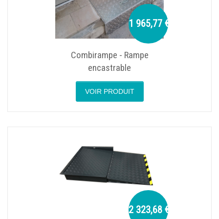
1 965,77 €
Combirampe - Rampe
encastrable
VOIR PRODUIT
2 323,68 €