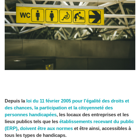
Depuis la
loi du 11 février 2005 pour l’égalité des droits et
des chances, la participation et la citoyenneté des
personnes handicapées
, les locaux des entreprises et les
lieux publics tels que les
établissements recevant du public
(ERP)
,
doivent être aux normes
et être ainsi, accessibles à
tous les types de handicaps.