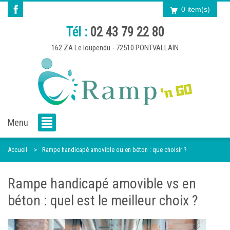
0 item(s)
Tél :
02 43 79 22 80
162 ZA Le loupendu - 72510 PONTVALLAIN
Menu
Accueil
Rampe handicapé amovible ou en béton : que choisir ?
Rampe handicapé amovible vs en
béton : quel est le meilleur choix ?