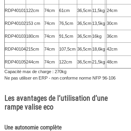
RDP40101
122cm
74cm
61cm
36,5cm
11,5kg
24cm
RDP40102
153 cm
74cm
76,5cm
36,5cm
13,5kg
30cm
RDP40103
180cm
74cm
91,5cm
36,5cm
16kg
36cm
RDP40104
215cm
74cm
107,5cm
36,5cm
18,6kg
42cm
RDP40105
244cm
74cm
122cm
36,5cm
21,5kg
48cm
Capacité max de charge : 270kg
Ne pas utiliser en ERP - non conforme norme NFP 96-106
Les avantages de l’utilisation d’une
rampe valise eco
Une autonomie complète