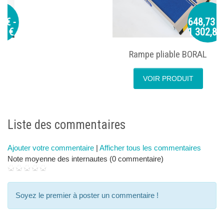
648,73 € -
1 302,89 €
Rampe pliable BORAL
VOIR PRODUIT
next
p
Liste des commentaires
Ajouter votre commentaire
|
Afficher tous les commentaires
Note moyenne des internautes (0 commentaire)
Soyez le premier à poster un commentaire !