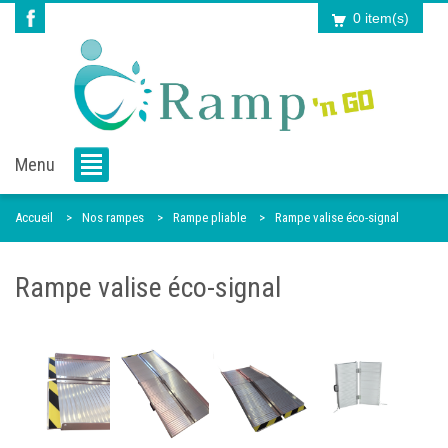
0 item(s)
Menu
Accueil
Nos rampes
Rampe pliable
Rampe valise éco-signal
Rampe valise éco-signal