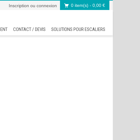
0 item(s)
- 0,00 €
Inscription
ou
connexion
MENT
CONTACT / DEVIS
SOLUTIONS POUR ESCALIERS
Accueil
Nos ra
>
Rampe
>
Ram
>
Ram
>
Ram
>
Ram
>
Ram
>
Ram
>
Ram