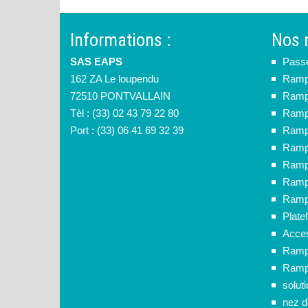
Informations :
Nos 
SAS EAPS
Pass
162 ZA Le loupendu
Rampe
72510 PONTVALLAIN
Rampe
Tèl : (33) 02 43 79 22 80
Ramp
Port : (33) 06 41 69 32 39
Rampe
Rampe
Rampe
Ramp
Rampe
Plate
Acces
Ramp
Rampe
solut
nez 