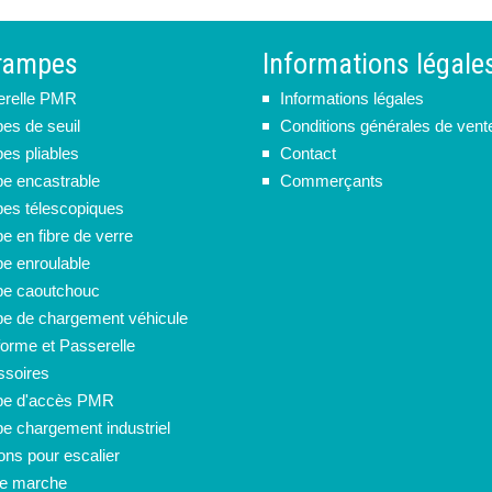
rampes
Informations légale
erelle PMR
Informations légales
s de seuil
Conditions générales de vent
s pliables
Contact
e encastrable
Commerçants
s télescopiques
 en fibre de verre
 enroulable
e caoutchouc
 de chargement véhicule
forme et Passerelle
soires
e d'accès PMR
 chargement industriel
ions pour escalier
de marche