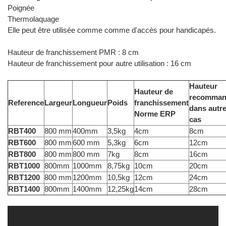
Poignée
Thermolaquage
Elle peut être utilisée comme comme d'accès pour handicapés.
Hauteur de franchissement PMR : 8 cm
Hauteur de franchissement pour autre utilisation : 16 cm
Hauteur
Hauteur de
recomman
Reference
Largeur
Longueur
Poids
franchissement
dans autr
Norme ERP
cas
RBT400
800 mm
400mm
3,5kg
4cm
8cm
RBT600
800 mm
600 mm
5,3kg
6cm
12cm
RBT800
800 mm
800 mm
7kg
8cm
16cm
RBT1000
800mm
1000mm
8,75kg
10cm
20cm
RBT1200
800 mm
1200mm
10,5kg
12cm
24cm
RBT1400
800mm
1400mm
12,25kg
14cm
28cm