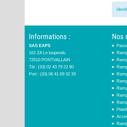
Ident
Informations :
Nos 
SAS EAPS
Pass
162 ZA Le loupendu
Rampe
72510 PONTVALLAIN
Rampe
Tèl : (33) 02 43 79 22 80
Ramp
Port : (33) 06 41 69 32 39
Rampe
Rampe
Rampe
Ramp
Rampe
Plate
Acces
Ramp