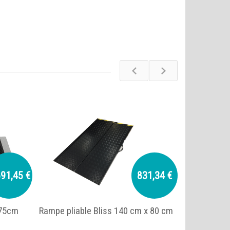
691,45 €
831,34 €
 75cm
Rampe pliable Bliss 140 cm x 80 cm
Rampe plia