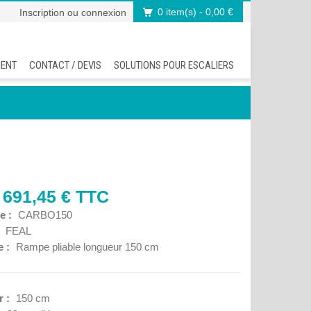
0 item(s)
- 0,00 €
Inscription
ou
connexion
MENT
CONTACT / DEVIS
SOLUTIONS POUR ESCALIERS
 691,45 € TTC
e :
CARBO150
:
FEAL
e :
Rampe pliable longueur 150 cm
r :
150 cm