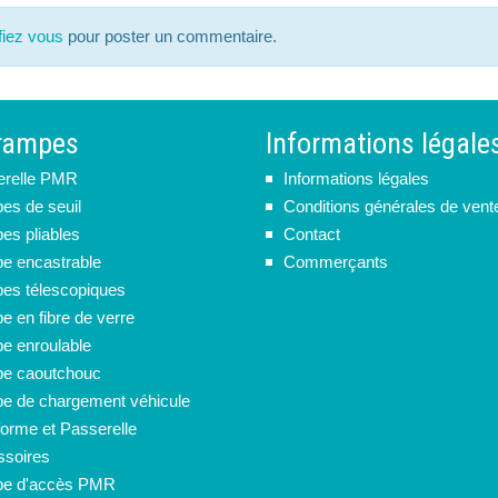
ifiez vous
pour poster un commentaire.
rampes
Informations légale
erelle PMR
Informations légales
s de seuil
Conditions générales de vent
s pliables
Contact
e encastrable
Commerçants
s télescopiques
 en fibre de verre
 enroulable
e caoutchouc
 de chargement véhicule
forme et Passerelle
soires
e d'accès PMR