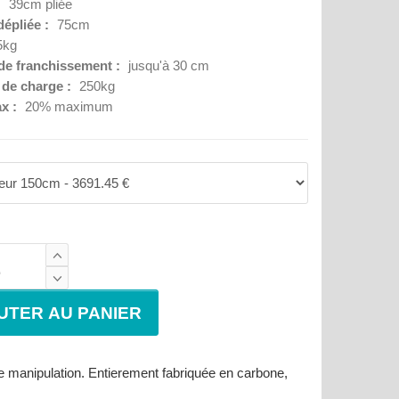
:
39cm pliée
dépliée :
75cm
5kg
de franchissement :
jusqu'à 30 cm
 de charge :
250kg
x :
20% maximum
de manipulation. Entierement fabriquée en carbone,