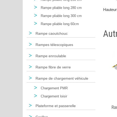
>
Rampe pliable long 280 cm
Hauteur
>
Rampe pliable long 300 cm
>
Rampe pliable long 60cm
Aut
>
Rampe caoutchouc
>
Rampes télescopiques
>
Rampe enroulable
NOUVEAU
>
Rampe fibre de verre
>
Rampe de chargement véhicule
>
Chargement PMR
207,55 € -
302,09 €
>
Chargement loisir
>
Plateforme et passerelle
Rampe pliable KLASSIC
Ra
>