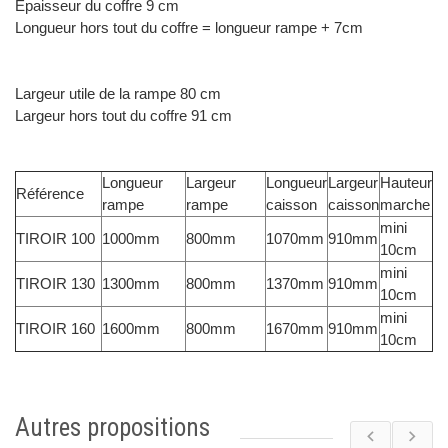
Epaisseur du coffre 9 cm
Longueur hors tout du coffre = longueur rampe + 7cm
Largeur utile de la rampe 80 cm
Largeur hors tout du coffre 91 cm
Longueur
Largeur
Longueur
Largeur
Hauteur
Référence
rampe
rampe
caisson
caisson
marche
mini
TIROIR 100
1000mm
800mm
1070mm
910mm
10cm
mini
TIROIR 130
1300mm
800mm
1370mm
910mm
10cm
mini
TIROIR 160
1600mm
800mm
1670mm
910mm
10cm
Autres propositions