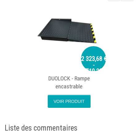
2 323,68 €
-
2 719,20 €
DUOLOCK - Rampe
encastrable
VOIR PRODUIT
next
p
Liste des commentaires