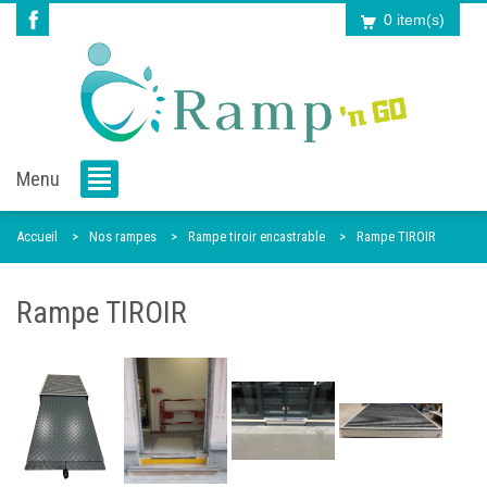
0 item(s)
Menu
Accueil
Nos rampes
Rampe tiroir encastrable
Rampe TIROIR
Rampe TIROIR