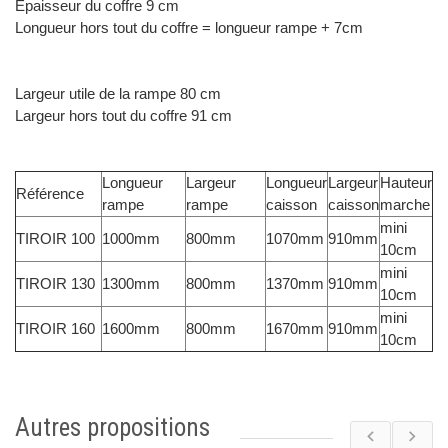
Epaisseur du coffre 9 cm
Longueur hors tout du coffre = longueur rampe + 7cm
Largeur utile de la rampe 80 cm
Largeur hors tout du coffre 91 cm
Longueur
Largeur
Longueur
Largeur
Hauteur
Référence
rampe
rampe
caisson
caisson
marche
mini
TIROIR 100
1000mm
800mm
1070mm
910mm
10cm
mini
TIROIR 130
1300mm
800mm
1370mm
910mm
10cm
mini
TIROIR 160
1600mm
800mm
1670mm
910mm
10cm
Autres propositions