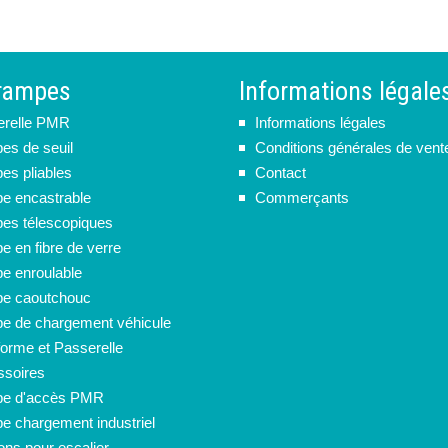
rampes
Informations légale
erelle PMR
Informations légales
s de seuil
Conditions générales de vent
s pliables
Contact
e encastrable
Commerçants
s télescopiques
 en fibre de verre
 enroulable
e caoutchouc
 de chargement véhicule
forme et Passerelle
soires
e d'accès PMR
 chargement industriel
ions pour escalier