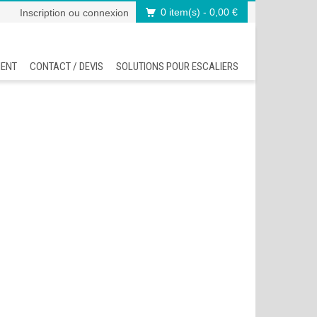
0 item(s)
- 0,00 €
Inscription
ou
connexion
MENT
CONTACT / DEVIS
SOLUTIONS POUR ESCALIERS
Accueil
Nos ra
>
Rampe
>
Ram
>
Ram
>
Ram
>
Ram
>
Ram
>
Ram
>
Ram