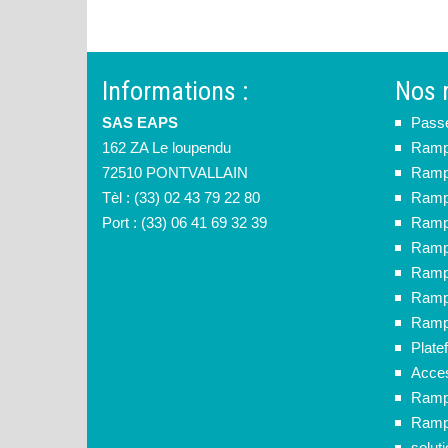
Informations :
Nos 
SAS EAPS
Pass
162 ZA Le loupendu
Rampe
72510 PONTVALLAIN
Rampe
Tèl : (33) 02 43 79 22 80
Ramp
Port : (33) 06 41 69 32 39
Rampe
Rampe
Rampe
Ramp
Rampe
Plate
Acces
Ramp
Rampe
solut