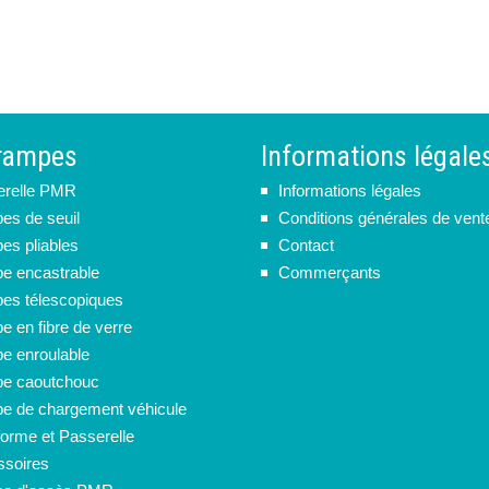
rampes
Informations légale
erelle PMR
Informations légales
s de seuil
Conditions générales de vent
s pliables
Contact
e encastrable
Commerçants
s télescopiques
 en fibre de verre
 enroulable
e caoutchouc
 de chargement véhicule
forme et Passerelle
soires