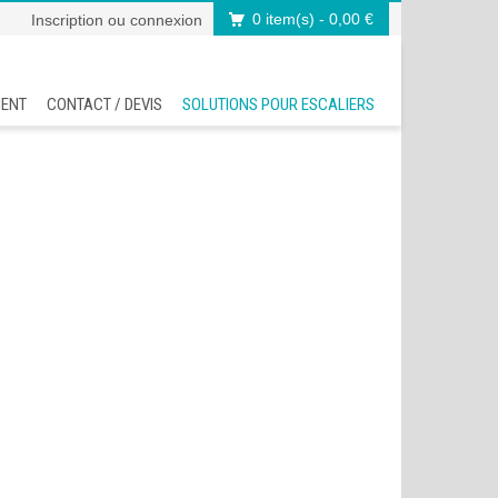
0 item(s)
- 0,00 €
Inscription
ou
connexion
MENT
CONTACT / DEVIS
SOLUTIONS POUR ESCALIERS
Accueil
Nos ra
>
Rampe
>
Ram
>
Ram
>
Ram
>
Ram
>
Ram
>
Ram
>
Ram