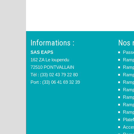
Informations :
Nos 
SAS EAPS
Pass
162 ZA Le loupendu
Rampe
72510 PONTVALLAIN
Rampe
Tèl : (33) 02 43 79 22 80
Ramp
Port : (33) 06 41 69 32 39
Rampe
Rampe
Rampe
Ramp
Rampe
Plate
Acces