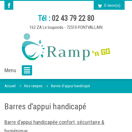
0 item(s)
Tél :
02 43 79 22 80
162 ZA Le loupendu - 72510 PONTVALLAIN
Menu
Accueil
Nos rampes
Barres d'appui handicapé
Barres d'appui handicapé
Barre d’appui handicapée confort, sécuritaire &
hygiénique